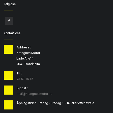
Følg oss
Kontakt oss
Address :
Krangnes Motor
Lade Alle' 4
7041 Trondheim
Tlf :
73 52 15 15
E-post :
mail@krangnesmotor.no
Åpningstider: Tirsdag - Fredag 10-16, eller etter avtale.