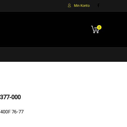
Min Konto
0
377-000
B400F 76-77