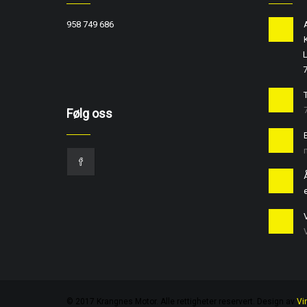
958 749 686
L
T
Følg oss
e
© 2017 Krangnes Motor. Alle rettigheter reservert. Design av
Vi