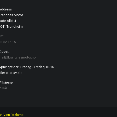
Address :
Krangnes Motor
ade Alle' 4
7041 Trondheim
lf :
73 52 15 15
E-post :
mail@krangnesmotor.no
Åpningstider: Tirsdag - Fredag 10-16,
ller etter avtale.
Vilkårene
Vilkår
nn Vinn Reklame