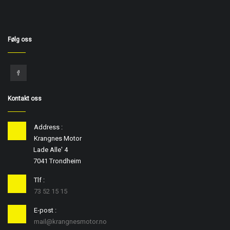
Følg oss
Kontakt oss
Address :
Krangnes Motor
Lade Alle' 4
7041 Trondheim
Tlf :
73 52 15 15
E-post :
mail@krangnesmotor.no