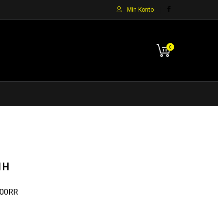
Min Konto
0
1H
900RR