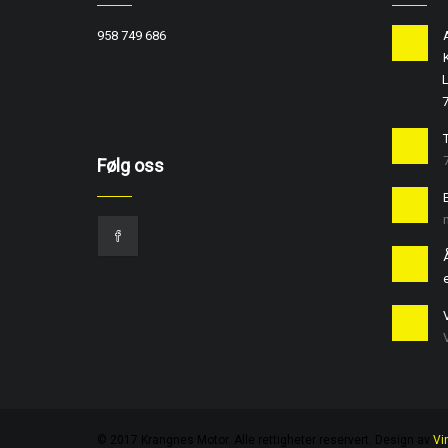
958 749 686
L
T
Følg oss
e
© 2017 Krangnes Motor. Alle rettigheter reservert. Design av
Vi