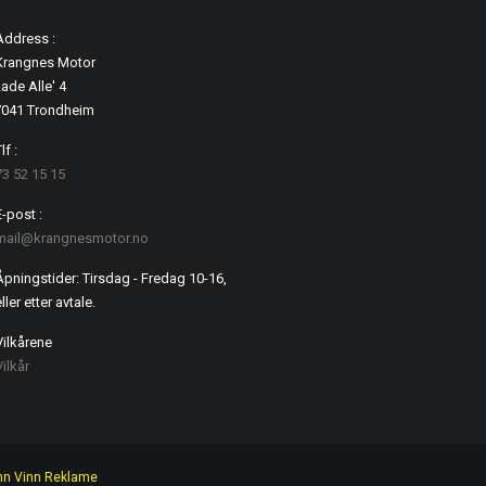
Address :
Krangnes Motor
ade Alle' 4
7041 Trondheim
lf :
73 52 15 15
E-post :
mail@krangnesmotor.no
Åpningstider: Tirsdag - Fredag 10-16,
ller etter avtale.
Vilkårene
Vilkår
nn Vinn Reklame