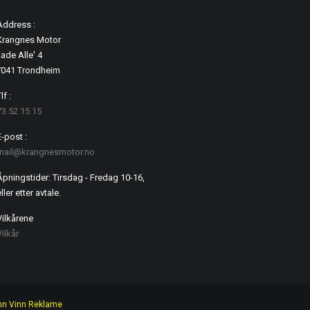
Address :
Krangnes Motor
ade Alle' 4
7041 Trondheim
lf :
73 52 15 15
E-post :
mail@krangnesmotor.no
Åpningstider: Tirsdag - Fredag 10-16,
ller etter avtale.
Vilkårene
Vilkår
nn Vinn Reklame