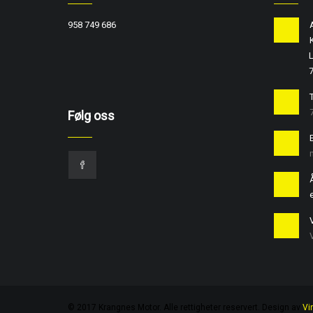
958 749 686
L
T
Følg oss
e
© 2017 Krangnes Motor. Alle rettigheter reservert. Design av
Vi