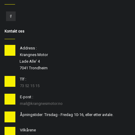
Kontakt oss
Address :
Krangnes Motor
Lade Alle' 4
7041 Trondheim
Tlf :
73 52 15 15
E-post :
mail@krangnesmotor.no
Åpningstider: Tirsdag - Fredag 10-16, eller etter avtale.
Vilkårene