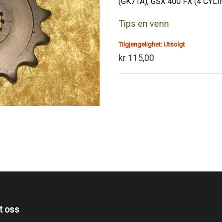
(GK71A), GSX 400 FX (4 CYL
Tips en venn
Tilgjengelighet:
Utsolgt
kr 115,00
t oss