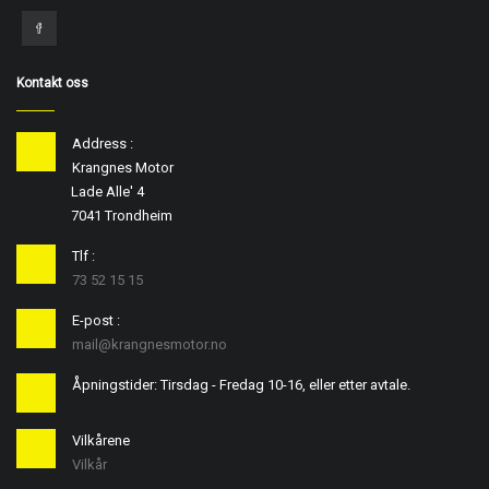
Kontakt oss
Address :
Krangnes Motor
Lade Alle' 4
7041 Trondheim
Tlf :
73 52 15 15
E-post :
mail@krangnesmotor.no
Åpningstider: Tirsdag - Fredag 10-16, eller etter avtale.
Vilkårene
Vilkår