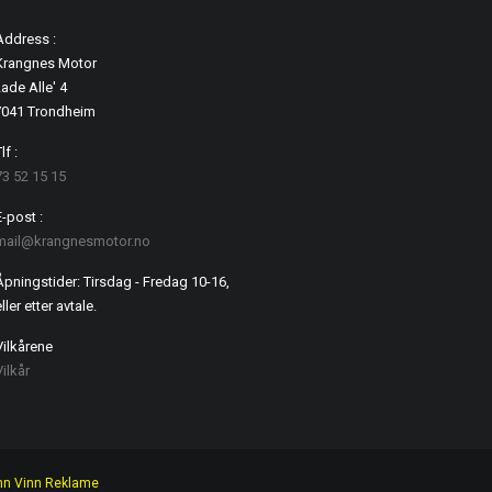
Address :
Krangnes Motor
ade Alle' 4
7041 Trondheim
lf :
73 52 15 15
E-post :
mail@krangnesmotor.no
Åpningstider: Tirsdag - Fredag 10-16,
ller etter avtale.
Vilkårene
Vilkår
nn Vinn Reklame