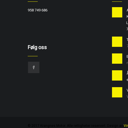
958 749 686
L
T
Følg oss
e
© 2017 Krangnes Motor. Alle rettigheter reservert. Design av
Vi