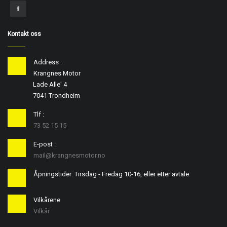
Kontakt oss
Address :
Krangnes Motor
Lade Alle' 4
7041 Trondheim
Tlf :
73 52 15 15
E-post :
mail@krangnesmotor.no
Åpningstider: Tirsdag - Fredag 10-16, eller etter avtale.
Vilkårene
Vilkår