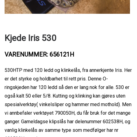
Kjede Iris 530
VARENUMMER: 656121H
530HTP med 120 ledd og klinkelås, fra annerkjente Iris. Her
er det styrke og holdbarhet til rett pris. Denne O-
ringskjeden har 120 ledd så den er lang nok for alle. 530 er
også kalt 50 eller 5/8. Kutting og klinking kan gjøres uten
spesialverktøy( vinkelsliper og hammer med mothold). Men
vi annbefaler verktøyet 790050H, du får bruk for det mange
ganger. Gameldagse klipslås har delenummer 602538H, og
vanlig klinkelås av samme type som medfølger har nr