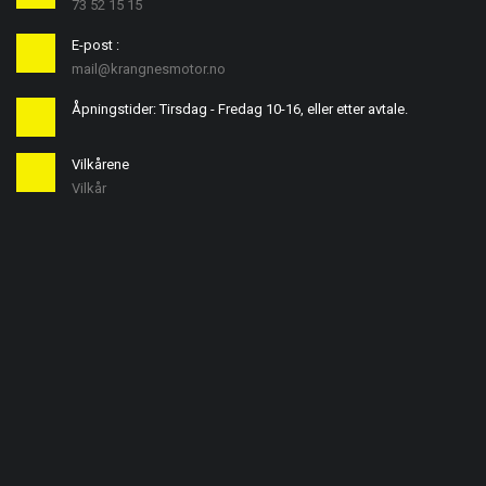
73 52 15 15
E-post :
mail@krangnesmotor.no
Åpningstider: Tirsdag - Fredag 10-16, eller etter avtale.
Vilkårene
Vilkår