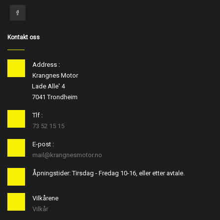
Kontakt oss
Address :
Krangnes Motor
Lade Alle' 4
7041 Trondheim
Tlf :
73 52 15 15
E-post :
mail@krangnesmotor.no
Åpningstider: Tirsdag - Fredag 10-16, eller etter avtale.
Vilkårene
Vilkår