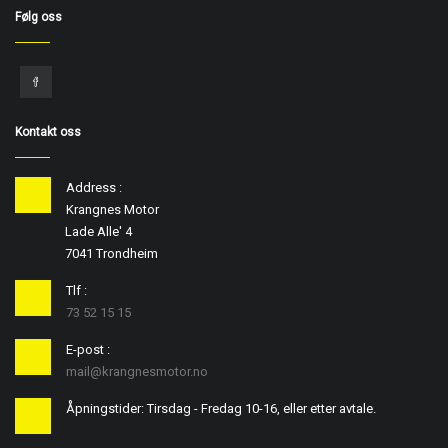
Følg oss
Kontakt oss
Address :
Krangnes Motor
Lade Alle' 4
7041 Trondheim
Tlf :
73 52 15 15
E-post :
mail@krangnesmotor.no
Åpningstider: Tirsdag - Fredag 10-16, eller etter avtale.