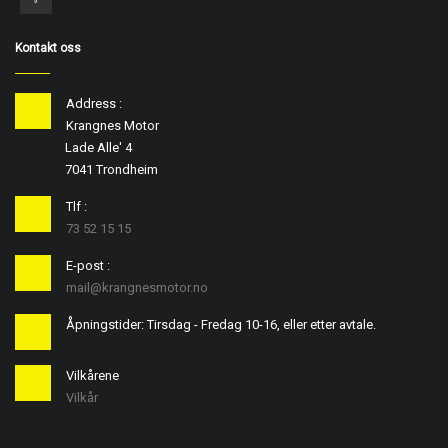
Kontakt oss
Address :
Krangnes Motor
Lade Alle' 4
7041 Trondheim
Tlf :
73 52 15 15
E-post :
mail@krangnesmotor.no
Åpningstider: Tirsdag - Fredag 10-16, eller etter avtale.
Vilkårene
Vilkår