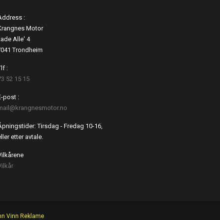
Address :
Krangnes Motor
ade Alle' 4
7041 Trondheim
lf :
73 52 15 15
E-post :
mail@krangnesmotor.no
Åpningstider: Tirsdag - Fredag 10-16,
ller etter avtale.
Vilkårene
Vilkår
nn Vinn Reklame