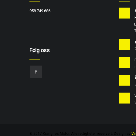
958 749 686
L
T
Følg oss
e
© 2017 Krangnes Motor. Alle rettigheter reservert. Design av
Vi