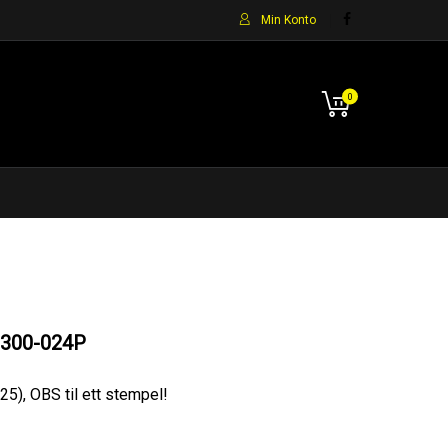
Min Konto
0
300-024P
5), OBS til ett stempel!