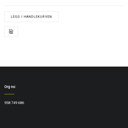
LEGG I HANDLEKURVEN
Org no:
958 749 686