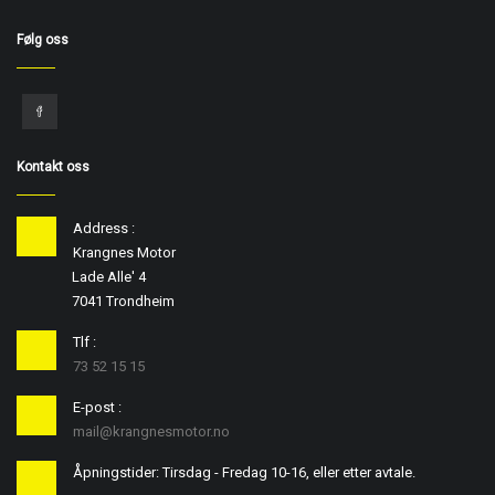
Følg oss
Kontakt oss
Address :
Krangnes Motor
Lade Alle' 4
7041 Trondheim
Tlf :
73 52 15 15
E-post :
mail@krangnesmotor.no
Åpningstider: Tirsdag - Fredag 10-16, eller etter avtale.