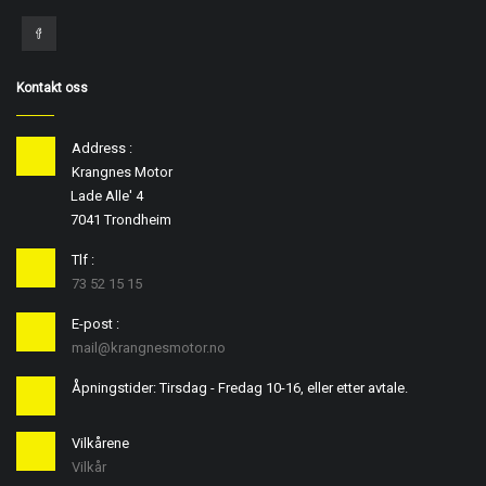
Kontakt oss
Address :
Krangnes Motor
Lade Alle' 4
7041 Trondheim
Tlf :
73 52 15 15
E-post :
mail@krangnesmotor.no
Åpningstider: Tirsdag - Fredag 10-16, eller etter avtale.
Vilkårene
Vilkår