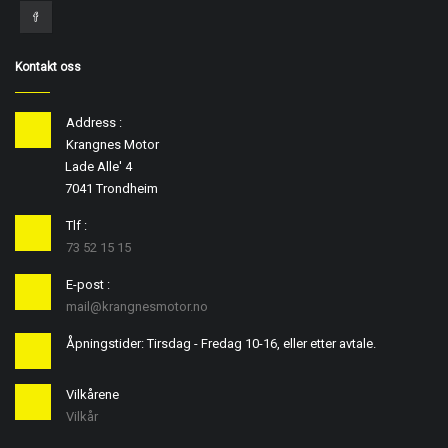
Kontakt oss
Address :
Krangnes Motor
Lade Alle' 4
7041 Trondheim
Tlf :
73 52 15 15
E-post :
mail@krangnesmotor.no
Åpningstider: Tirsdag - Fredag 10-16, eller etter avtale.
Vilkårene
Vilkår