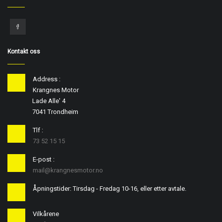
Kontakt oss
Address :
Krangnes Motor
Lade Alle' 4
7041 Trondheim
Tlf :
73 52 15 15
E-post :
mail@krangnesmotor.no
Åpningstider: Tirsdag - Fredag 10-16, eller etter avtale.
Vilkårene