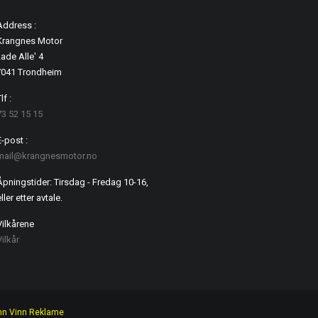
Address :
Krangnes Motor
ade Alle' 4
7041 Trondheim
lf :
73 52 15 15
E-post :
mail@krangnesmotor.no
Åpningstider: Tirsdag - Fredag 10-16,
ller etter avtale.
Vilkårene
Vilkår
nn Vinn Reklame