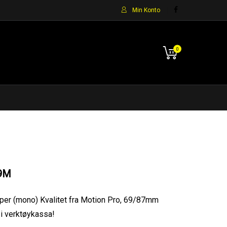
Min Konto
0
9M
per (mono) Kvalitet fra Motion Pro, 69/87mm
 i verktøykassa!