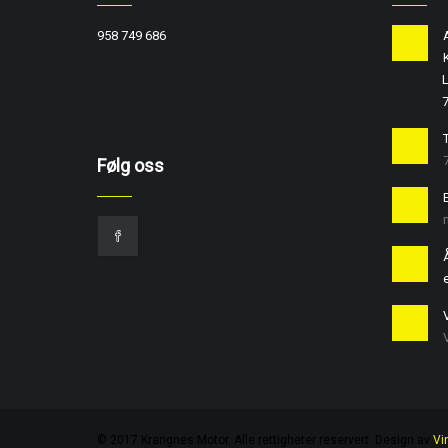
958 749 686
L
T
Følg oss
e
© 2017 Krangnes Motor. Alle rettigheter reservert. Design av
Vi