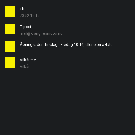
Tlf :
73 52 15 15
E-post :
mail@krangnesmotor.no
Åpningstider: Tirsdag - Fredag 10-16, eller etter avtale.
Vilkårene
Vilkår