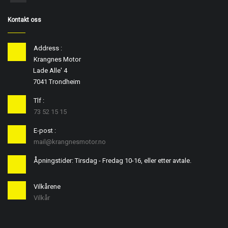
Kontakt oss
Address :
Krangnes Motor
Lade Alle' 4
7041 Trondheim
Tlf :
73 52 15 15
E-post :
mail@krangnesmotor.no
Åpningstider: Tirsdag - Fredag 10-16, eller etter avtale.
Vilkårene
Vilkår