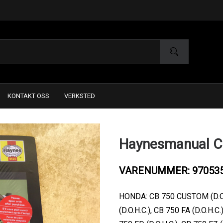
KONTAKT OSS
VERKSTED
Haynesmanual C
VARENUMMER: 97053
HONDA: CB 750 CUSTOM (D.O.H
(D.O.H.C.), CB 750 FA (D.O.H.C.