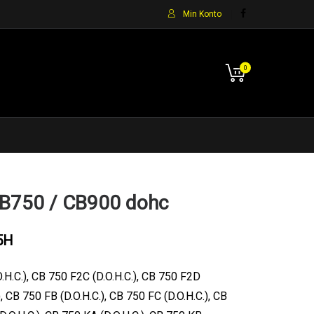
Min Konto
0
B750 / CB900 dohc
5H
.C.), CB 750 F2C (D.O.H.C.), CB 750 F2D
), CB 750 FB (D.O.H.C.), CB 750 FC (D.O.H.C.), CB