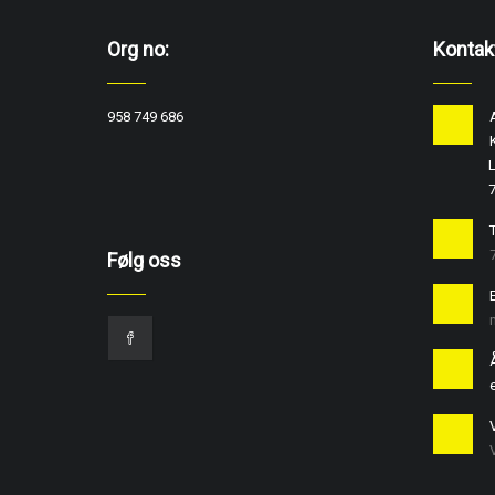
Org no:
Kontak
958 749 686
L
T
Følg oss
e