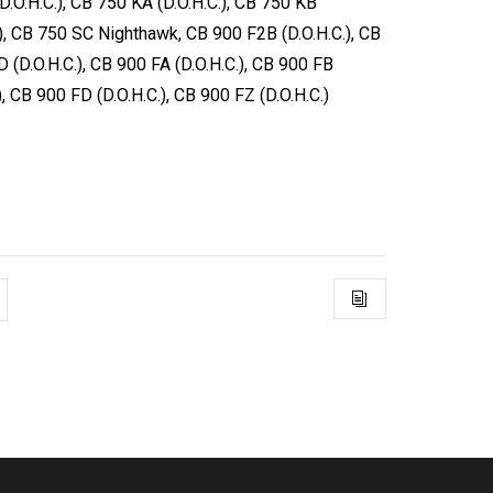
D.O.H.C.), CB 750 KA (D.O.H.C.), CB 750 KB
.), CB 750 SC Nighthawk, CB 900 F2B (D.O.H.C.), CB
 (D.O.H.C.), CB 900 FA (D.O.H.C.), CB 900 FB
), CB 900 FD (D.O.H.C.), CB 900 FZ (D.O.H.C.)