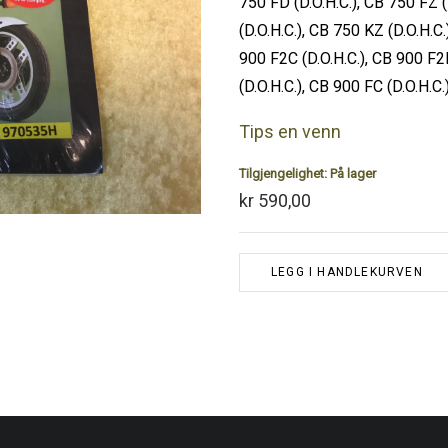
750 FD (D.O.H.C.), CB 750 FZ (
(D.O.H.C.), CB 750 KZ (D.O.H.C
900 F2C (D.O.H.C.), CB 900 F2D
(D.O.H.C.), CB 900 FC (D.O.H.C.
Tips en venn
Tilgjengelighet:
På lager
kr 590,00
LEGG I HANDLEKURVEN