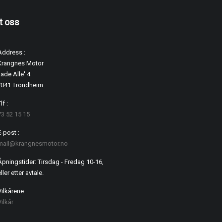
t oss
Address :
Krangnes Motor
ade Alle' 4
7041 Trondheim
lf :
73 52 15 15
E-post :
mail@krangnesmotor.no
Åpningstider: Tirsdag - Fredag 10-16,
ller etter avtale.
Vilkårene
Vilkår