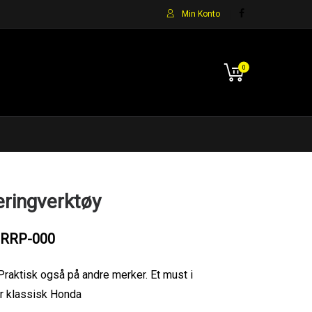
Min Konto
0
eringverktøy
RRP-000
Praktisk også på andre merker. Et must i
ur klassisk Honda