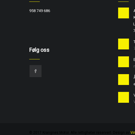
958 749 686
L
T
Følg oss
e
© 2017 Krangnes Motor. Alle rettigheter reservert. Design av
Vi