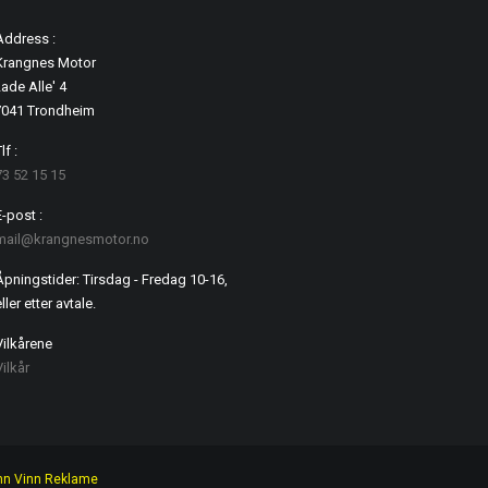
Address :
Krangnes Motor
ade Alle' 4
7041 Trondheim
lf :
73 52 15 15
E-post :
mail@krangnesmotor.no
Åpningstider: Tirsdag - Fredag 10-16,
ller etter avtale.
Vilkårene
Vilkår
nn Vinn Reklame