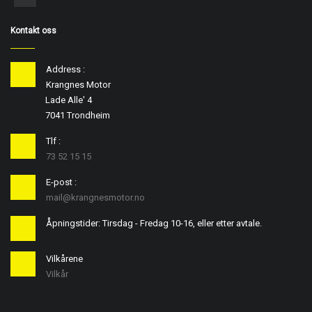
Kontakt oss
Address :
Krangnes Motor
Lade Alle' 4
7041 Trondheim
Tlf :
73 52 15 15
E-post :
mail@krangnesmotor.no
Åpningstider: Tirsdag - Fredag 10-16, eller etter avtale.
Vilkårene
Vilkår