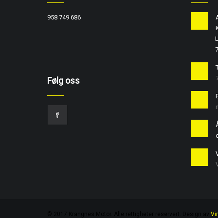
958 749 686
L
T
Følg oss
e
© 2017 Krangnes Motor. Alle rettigheter reservert. Design av
Vi