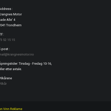
Address :
Krangnes Motor
ade Alle' 4
7041 Trondheim
lf :
73 52 15 15
E-post :
mail@krangnesmotor.no
Åpningstider: Tirsdag - Fredag 10-16,
ller etter avtale.
Vilkårene
Vilkår
nn Vinn Reklame