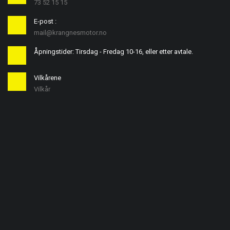
73 52 15 15
E-post :
mail@krangnesmotor.no
Åpningstider: Tirsdag - Fredag 10-16, eller etter avtale.
Vilkårene
Vilkår