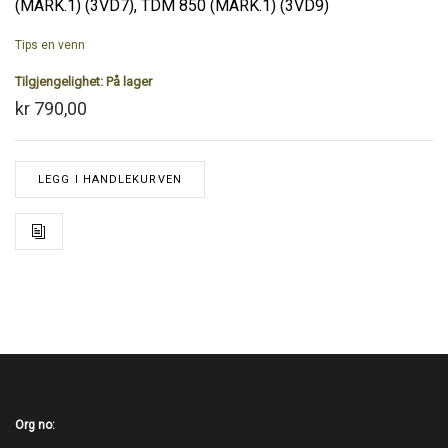
(MARK.1) (3VD7), TDM 850 (MARK.1) (3VD9)
Tips en venn
Tilgjengelighet:
På lager
kr 790,00
LEGG I HANDLEKURVEN
Org no: