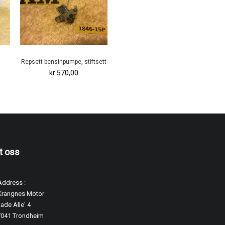
Repsett bensinpumpe, stiftsett
kr 570,00
t oss
Address :
Krangnes Motor
ade Alle' 4
7041 Trondheim