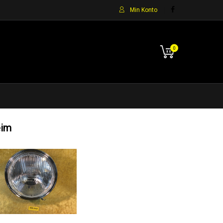
Min Konto
0
eim