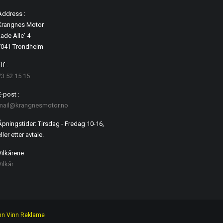
Address :
Krangnes Motor
ade Alle' 4
7041 Trondheim
lf :
73 52 15 15
E-post :
mail@krangnesmotor.no
Åpningstider: Tirsdag - Fredag 10-16,
ller etter avtale.
Vilkårene
Vilkår
nn Vinn Reklame