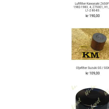
Luftfilter Kawasaki Z650
1982-1983, 4, Z750E1, H1,
L1-2 80-83.
kr 190,00
Oljefilter Suzuki GS / GS
kr 109,00