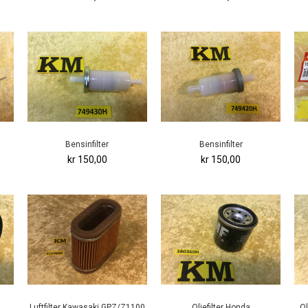
Bensinfilter
Bensinfilter
kr 150,00
kr 150,00
Luftfilter Kawasaki GPZ/Z1100
Oljefilter Honda
Ol