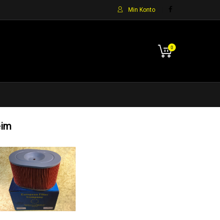
Min Konto
0
eim