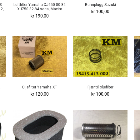
F3
Luftfilter Yamaha XJ650 80-82
Bunnplugg Suzuki
 2,
XJ750 82-84 seca, Maxim
kr 100,00
kr 190,00
X
Oljefilter Yamaha XT
Fjær til oljefilter
kr 120,00
kr 100,00