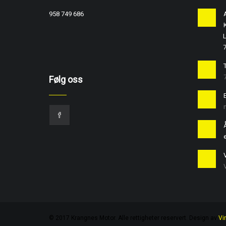
958 749 686
L
T
Følg oss
e
© 2017 Krangnes Motor. Alle rettigheter reservert. Design av
Vi