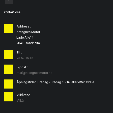
Kontakt oss
Address :
Krangnes Motor
Lade Alle' 4
7041 Trondheim
Tlf :
73 52 15 15
E-post :
mail@krangnesmotor.no
Åpningstider: Tirsdag - Fredag 10-16, eller etter avtale.
Vilkårene
Vilkår