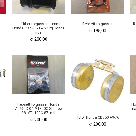
Luftfilter forgasser gummi
Repsett forgasser
R
Honda CB750 71-76 Org Honda
kr 195,00
nos
kr 200,00
a
Repsett forgasser Honda
Ho
VT700C 87, VT800C Shadow
nå
88, VT1100C 87- mfl
Flotør Honda CB750 69-76
kr 200,00
kr 200,00