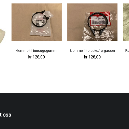
klemme til innsugsgummi
klemme filterboks/forgasser
Pa
kr 128,00
kr 128,00
t oss