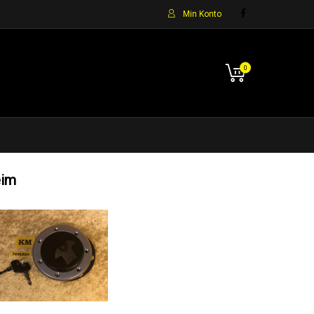
Min Konto
0
eim