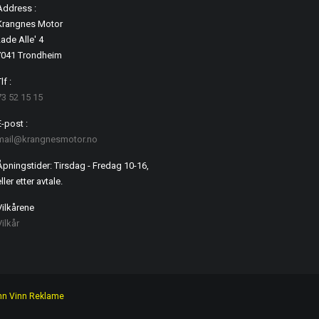
Address :
Krangnes Motor
ade Alle' 4
7041 Trondheim
lf :
73 52 15 15
E-post :
mail@krangnesmotor.no
Åpningstider: Tirsdag - Fredag 10-16,
ller etter avtale.
Vilkårene
Vilkår
nn Vinn Reklame