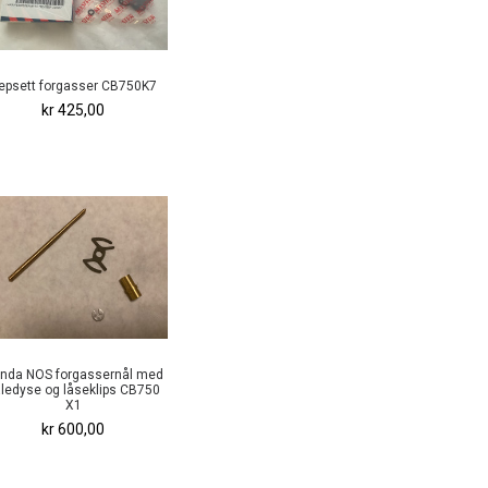
epsett forgasser CB750K7
kr 425,00
nda NOS forgassernål med
ledyse og låseklips CB750
X1
kr 600,00