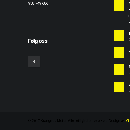
958 749 686
L
T
Følg oss
e
© 2017 Krangnes Motor. Alle rettigheter reservert. Design av
Vi